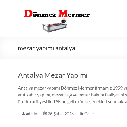
Skip
to
content
mezar yapımı antalya
Antalya Mezar Yapımı
Antalya mezar yapımı Dönmez Mermer firmamız 1999 yılın
anıt kabir yapımı, mezar taşı ve mezar bakımı faaliyetin
üretim atölyesi ile TSE belgeli ürün seçenekleri sunmakt
admin
26 Şubat 2026
Genel