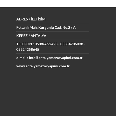
ADRES
/ İLETİŞİM
Fettahlı Mah. Kurşunlu Cad.
No.2 / A
KEPEZ / ANTALYA
TELEFON : 05386652493
- 05354706038 -
05324258645
e-mail : info@antalyamezaryapimi.com.tr
www.antalyamezaryapimi.com.tr