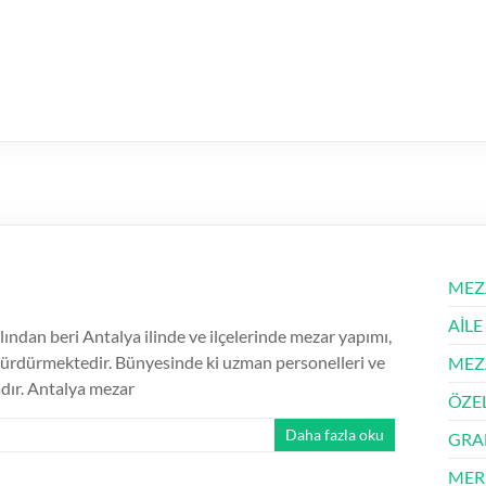
MEZ
AİLE
dan beri Antalya ilinde ve ilçelerinde mezar yapımı,
i sürdürmektedir. Bünyesinde ki uzman personelleri ve
MEZ
adır. Antalya mezar
ÖZE
Daha fazla oku
GRA
MER