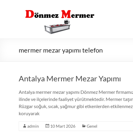
Skip
to
content
mermer mezar yapımı telefon
Antalya Mermer Mezar Yapımı
Antalya mermer mezar yapımı Dönmez Mermer firmamız b
ilinde ve ilçelerinde faaliyet yürütmektedir. Mermer taş
Rüzgar soğuk, sıcak, yağmur gibi etkenlerden etkilenmez.
koruyarak
admin
10 Mart 2026
Genel