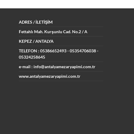
ADRES
/ İLETİŞİM
Fettahlı Mah. Kurşunlu Cad.
No.2 / A
KEPEZ / ANTALYA
TELEFON : 05386652493
- 05354706038 -
05324258645
e-mail : info@antalyamezaryapimi.com.tr
www.antalyamezaryapimi.com.tr