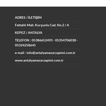
ADRES
/ İLETİŞİM
Fettahlı Mah. Kurşunlu Cad.
No.2 / A
KEPEZ / ANTALYA
TELEFON : 05386652493
- 05354706038 -
05324258645
e-mail : info@antalyamezaryapimi.com.tr
www.antalyamezaryapimi.com.tr