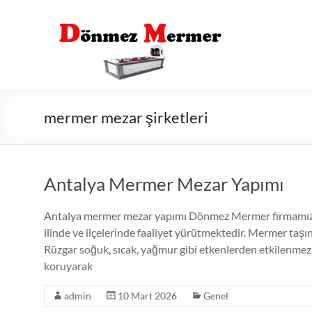
Skip
to
content
mermer mezar şirketleri
Antalya Mermer Mezar Yapımı
Antalya mermer mezar yapımı Dönmez Mermer firmamız b
ilinde ve ilçelerinde faaliyet yürütmektedir. Mermer taş
Rüzgar soğuk, sıcak, yağmur gibi etkenlerden etkilenmez.
koruyarak
admin
10 Mart 2026
Genel