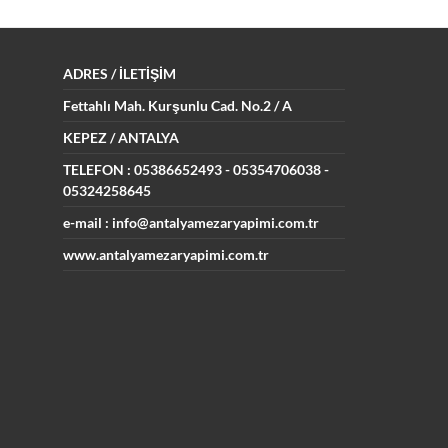
ADRES
/ İLETİŞİM
Fettahlı Mah. Kurşunlu Cad.
No.2 / A
KEPEZ / ANTALYA
TELEFON : 05386652493
- 05354706038 -
05324258645
e-mail : info@antalyamezaryapimi.com.tr
www.antalyamezaryapimi.com.tr