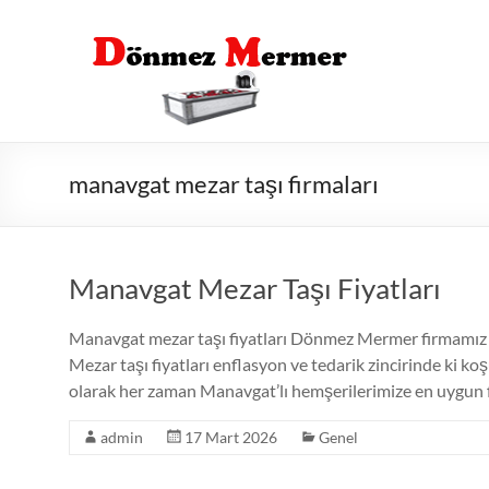
Skip
to
content
manavgat mezar taşı firmaları
Manavgat Mezar Taşı Fiyatları
Manavgat mezar taşı fiyatları Dönmez Mermer firmamız 
Mezar taşı fiyatları enflasyon ve tedarik zincirinde ki 
olarak her zaman Manavgat’lı hemşerilerimize en uygun f
admin
17 Mart 2026
Genel