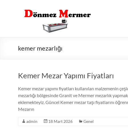
Skip
to
content
kemer mezarlığı
Kemer Mezar Yapımı Fiyatları
Kemer mezar yapımı fiyatları kullanılan malzemenin çeşi
mezarlığı bölgesinde Granit ve Mermer mezarlık yapmaktay
eklemekteyiz. Güncel Kemer mezar taşı fiyatlarını öğren
Mezarın
admin
18 Mart 2026
Genel