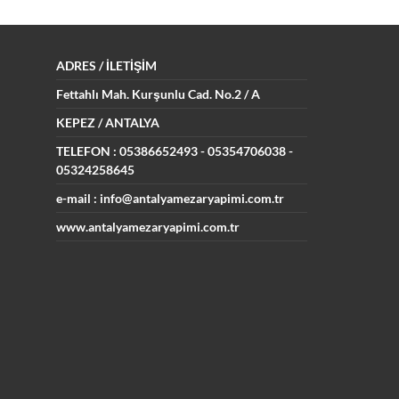
ADRES
/ İLETİŞİM
Fettahlı Mah. Kurşunlu Cad.
No.2 / A
KEPEZ / ANTALYA
TELEFON : 05386652493
- 05354706038 -
05324258645
e-mail : info@antalyamezaryapimi.com.tr
www.antalyamezaryapimi.com.tr