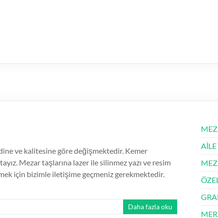
MEZ
AİLE
dine ve kalitesine göre değişmektedir. Kemer
ız. Mezar taşlarına lazer ile silinmez yazı ve resim
MEZ
mek için bizimle iletişime geçmeniz gerekmektedir.
ÖZE
GRA
Daha fazla oku
MER