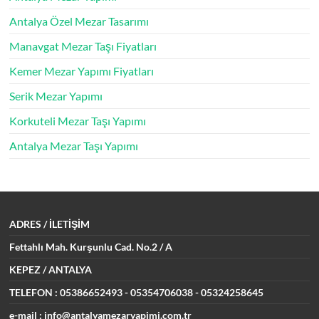
Antalya Özel Mezar Tasarımı
Manavgat Mezar Taşı Fiyatları
Kemer Mezar Yapımı Fiyatları
Serik Mezar Yapımı
Korkuteli Mezar Taşı Yapımı
Antalya Mezar Taşı Yapımı
ADRES
/ İLETİŞİM
Fettahlı Mah. Kurşunlu Cad.
No.2 / A
KEPEZ / ANTALYA
TELEFON : 05386652493
- 05354706038 - 05324258645
e-mail : info@antalyamezaryapimi.com.tr