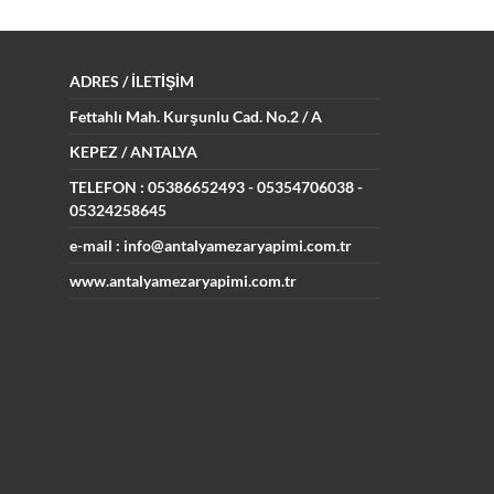
ADRES
/ İLETİŞİM
Fettahlı Mah. Kurşunlu Cad.
No.2 / A
KEPEZ / ANTALYA
TELEFON : 05386652493
- 05354706038 -
05324258645
e-mail : info@antalyamezaryapimi.com.tr
www.antalyamezaryapimi.com.tr