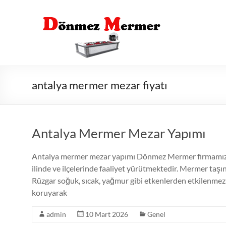
Skip
to
content
antalya mermer mezar fiyatı
Antalya Mermer Mezar Yapımı
Antalya mermer mezar yapımı Dönmez Mermer firmamız b
ilinde ve ilçelerinde faaliyet yürütmektedir. Mermer taş
Rüzgar soğuk, sıcak, yağmur gibi etkenlerden etkilenmez.
koruyarak
admin
10 Mart 2026
Genel