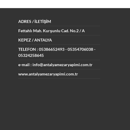
ADRES
/ İLETİŞİM
Fettahlı Mah. Kurşunlu Cad.
No.2 / A
KEPEZ / ANTALYA
TELEFON : 05386652493
- 05354706038 -
05324258645
e-mail : info@antalyamezaryapimi.com.tr
www.antalyamezaryapimi.com.tr