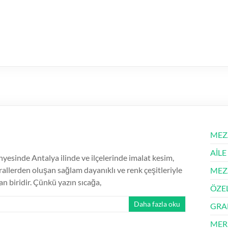
MEZ
AİLE
sinde Antalya ilinde ve ilçelerinde imalat kesim,
rallerden oluşan sağlam dayanıklı ve renk çeşitleriyle
MEZ
n biridir. Çünkü yazın sıcağa,
ÖZE
Daha fazla oku
GRA
MER