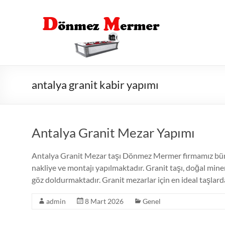
Skip
to
content
antalya granit kabir yapımı
Antalya Granit Mezar Yapımı
Antalya Granit Mezar taşı Dönmez Mermer firmamız bünye
nakliye ve montajı yapılmaktadır. Granit taşı, doğal mine
göz doldurmaktadır. Granit mezarlar için en ideal taşlarda
admin
8 Mart 2026
Genel