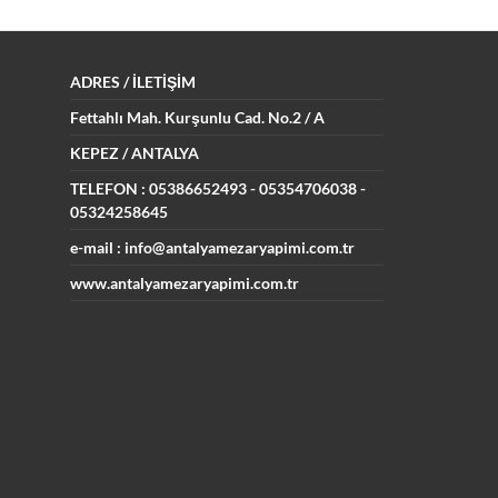
ADRES
/ İLETİŞİM
Fettahlı Mah. Kurşunlu Cad.
No.2 / A
KEPEZ / ANTALYA
TELEFON : 05386652493
- 05354706038 -
05324258645
e-mail : info@antalyamezaryapimi.com.tr
www.antalyamezaryapimi.com.tr